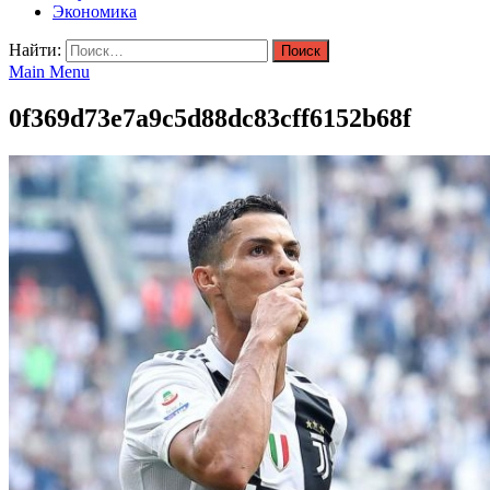
Экономика
Найти:
Main Menu
0f369d73e7a9c5d88dc83cff6152b68f