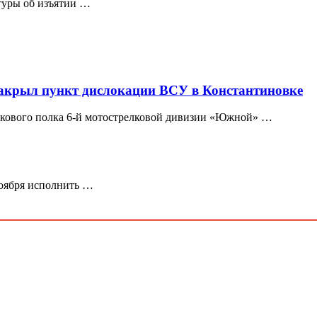
туры об изъятии …
акрыл пункт дислокации ВСУ в Константиновке
елкового полка 6-й мотострелковой дивизии «Южной» …
оября исполнить …