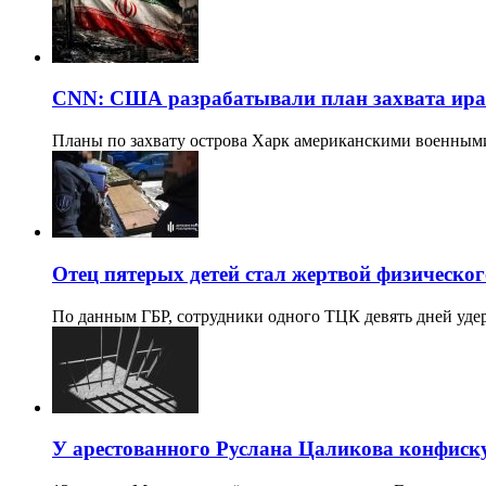
CNN: США разрабатывали план захвата ира
Планы по захвату острова Харк американскими военным
Отец пятерых детей стал жертвой физическог
По данным ГБР, сотрудники одного ТЦК девять дней уд
У арестованного Руслана Цаликова конфиск