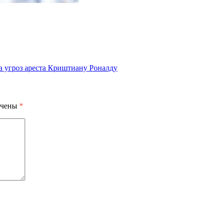
а угроз ареста Криштиану Роналду
ечены
*