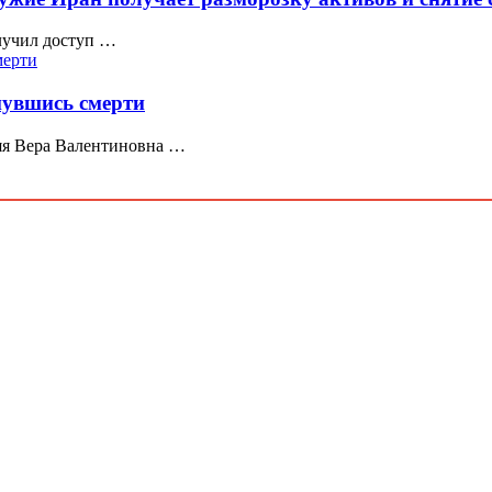
олучил доступ …
нувшись смерти
няя Вера Валентиновна …