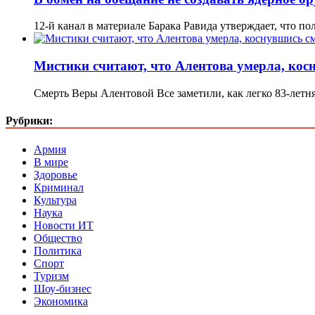
12-й канал в материале Барака Равида утверждает, что п
Мистики считают, что Алентова умерла, кос
Смерть Веры Алентовой Все заметили, как легко 83-лет
Рубрики:
Армия
В мире
Здоровье
Криминал
Культура
Наука
Новости ИТ
Общество
Политика
Спорт
Туризм
Шоу-бизнес
Экономика