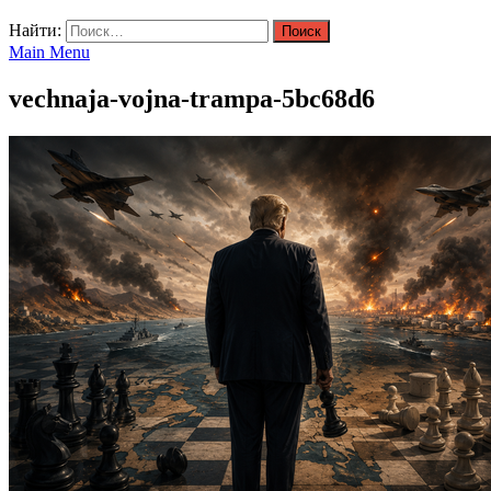
Найти:
Main Menu
vechnaja-vojna-trampa-5bc68d6