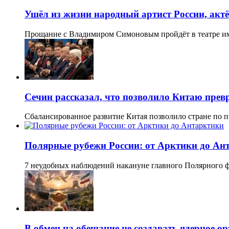
Ушёл из жизни народный артист России, акт
Прощание с Владимиром Симоновым пройдёт в театре и
Сечин рассказал, что позволило Китаю прев
Сбалансированное развитие Китая позволило стране по п
Полярные рубежи России: от Арктики до Ан
7 неудобных наблюдений накануне главного Полярного 
В обмен на обещание не создавать ядерное о