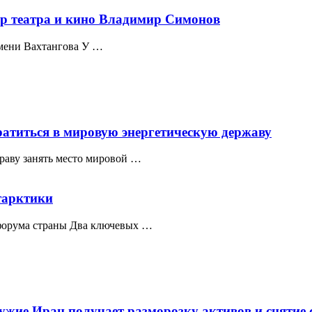
ёр театра и кино Владимир Симонов
мени Вахтангова У …
ратиться в мировую энергетическую державу
раву занять место мировой …
тарктики
форума страны Два ключевых …
ружие Иран получает разморозку активов и снятие