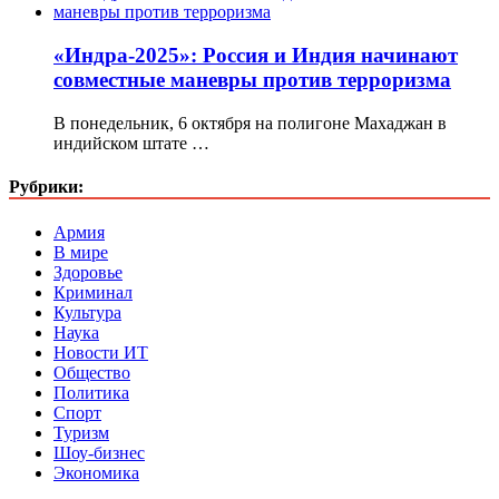
«Индра-2025»: Россия и Индия начинают
совместные маневры против терроризма
В понедельник, 6 октября на полигоне Махаджан в
индийском штате …
Рубрики:
Армия
В мире
Здоровье
Криминал
Культура
Наука
Новости ИТ
Общество
Политика
Спорт
Туризм
Шоу-бизнес
Экономика