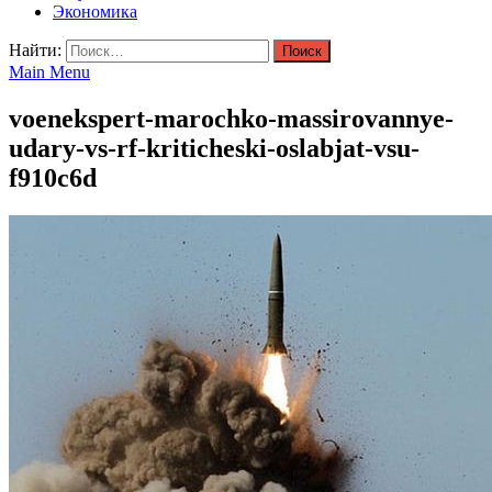
Экономика
Найти:
Main Menu
voenekspert-marochko-massirovannye-
udary-vs-rf-kriticheski-oslabjat-vsu-
f910c6d