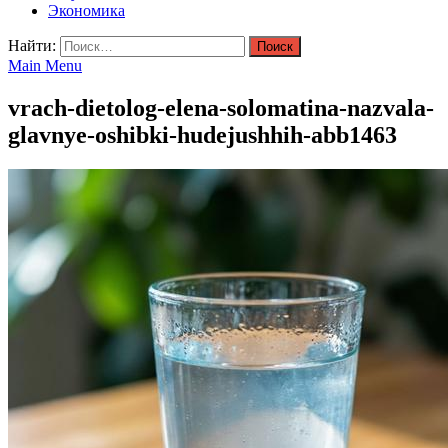
Экономика
Найти:
Main Menu
vrach-dietolog-elena-solomatina-nazvala-
glavnye-oshibki-hudejushhih-abb1463