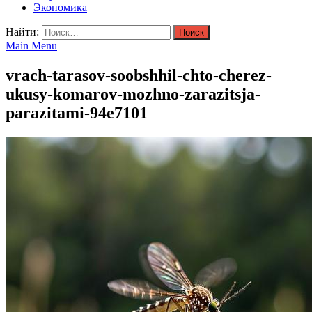
Экономика
Найти:
Main Menu
vrach-tarasov-soobshhil-chto-cherez-
ukusy-komarov-mozhno-zarazitsja-
parazitami-94e7101