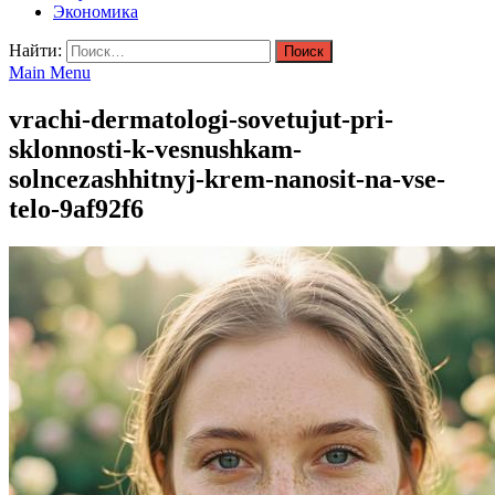
Экономика
Найти:
Main Menu
vrachi-dermatologi-sovetujut-pri-
sklonnosti-k-vesnushkam-
solncezashhitnyj-krem-nanosit-na-vse-
telo-9af92f6