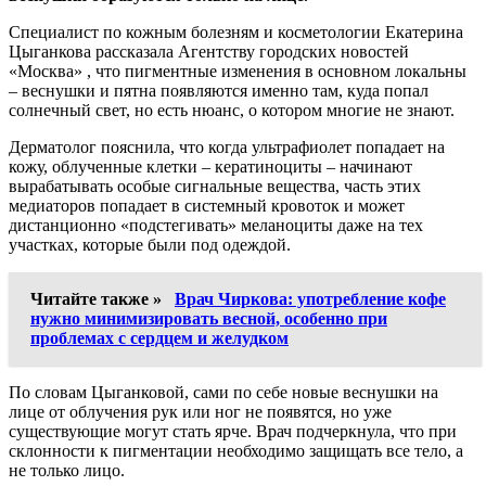
Специалист по кожным болезням и косметологии Екатерина
Цыганкова рассказала Агентству городских новостей
«Москва» , что пигментные изменения в основном локальны
– веснушки и пятна появляются именно там, куда попал
солнечный свет, но есть нюанс, о котором многие не знают.
Дерматолог пояснила, что когда ультрафиолет попадает на
кожу, облученные клетки – кератиноциты – начинают
вырабатывать особые сигнальные вещества, часть этих
медиаторов попадает в системный кровоток и может
дистанционно «подстегивать» меланоциты даже на тех
участках, которые были под одеждой.
Читайте также »
Врач Чиркова: употребление кофе
нужно минимизировать весной, особенно при
проблемах с сердцем и желудком
По словам Цыганковой, сами по себе новые веснушки на
лице от облучения рук или ног не появятся, но уже
существующие могут стать ярче. Врач подчеркнула, что при
склонности к пигментации необходимо защищать все тело, а
не только лицо.