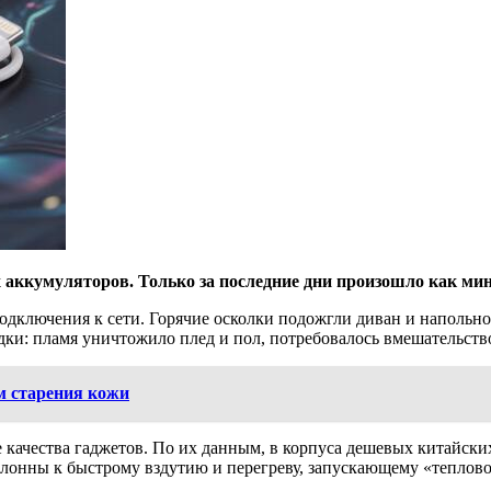
 аккумуляторов. Только за последние дни произошло как ми
подключения к сети. Горячие осколки подожгли диван и напольн
ядки: пламя уничтожило плед и пол, потребовалось вмешательст
м старения кожи
ачества гаджетов. По их данным, в корпуса дешевых китайских
лонны к быстрому вздутию и перегреву, запускающему «теплов