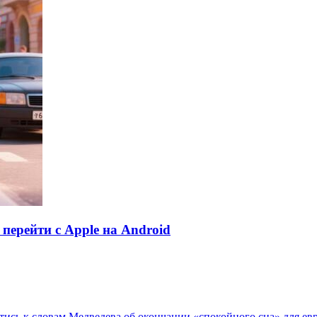
перейти с Apple на Android
тись к словам Медведева об окончании «спокойного сна» для ев