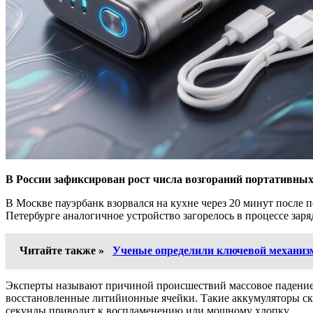
В России зафиксирован рост числа возгораний портативных
В Москве пауэрбанк взорвался на кухне через 20 минут после 
Петербурге аналогичное устройство загорелось в процессе зар
Читайте также »
Ученые определили ключевой механиз
Эксперты называют причиной происшествий массовое падение к
восстановленные литийионные ячейки. Такие аккумуляторы ск
секунды приводит к воспламенению или мощному хлопку.