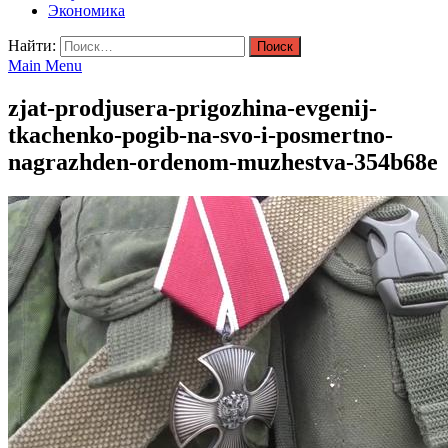
Экономика
Найти:
Main Menu
zjat-prodjusera-prigozhina-evgenij-
tkachenko-pogib-na-svo-i-posmertno-
nagrazhden-ordenom-muzhestva-354b68e