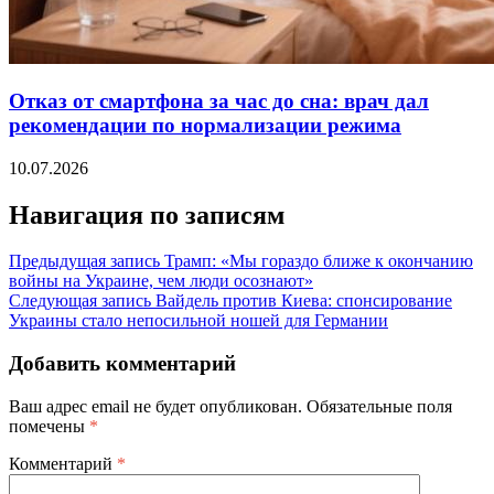
Отказ от смартфона за час до сна: врач дал
рекомендации по нормализации режима
10.07.2026
Навигация по записям
Предыдущая запись
Трамп: «Мы гораздо ближе к окончанию
войны на Украине, чем люди осознают»
Следующая запись
Вайдель против Киева: спонсирование
Украины стало непосильной ношей для Германии
Добавить комментарий
Ваш адрес email не будет опубликован.
Обязательные поля
помечены
*
Комментарий
*