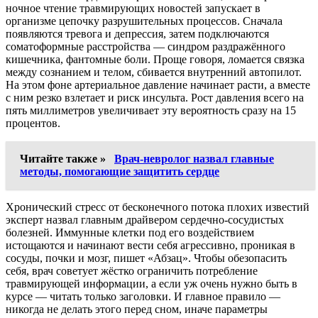
ночное чтение травмирующих новостей запускает в
организме цепочку разрушительных процессов. Сначала
появляются тревога и депрессия, затем подключаются
соматоформные расстройства — синдром раздражённого
кишечника, фантомные боли. Проще говоря, ломается связка
между сознанием и телом, сбивается внутренний автопилот.
На этом фоне артериальное давление начинает расти, а вместе
с ним резко взлетает и риск инсульта. Рост давления всего на
пять миллиметров увеличивает эту вероятность сразу на 15
процентов.
Читайте также »
Врач-невролог назвал главные
методы, помогающие защитить сердце
Хронический стресс от бесконечного потока плохих известий
эксперт назвал главным драйвером сердечно-сосудистых
болезней. Иммунные клетки под его воздействием
истощаются и начинают вести себя агрессивно, проникая в
сосуды, почки и мозг, пишет «Абзац». Чтобы обезопасить
себя, врач советует жёстко ограничить потребление
травмирующей информации, а если уж очень нужно быть в
курсе — читать только заголовки. И главное правило —
никогда не делать этого перед сном, иначе параметры