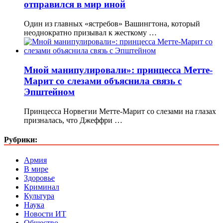
отправился в мир иной
Один из главных «ястребов» Вашингтона, который
неоднократно призывал к жесткому …
Мной манипулировали»: принцесса Метте-
Марит со слезами объяснила связь с
Эпштейном
Принцесса Норвегии Метте-Марит со слезами на глазах
призналась, что Джеффри …
Рубрики:
Армия
В мире
Здоровье
Криминал
Культура
Наука
Новости ИТ
Общество