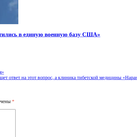
тились в единую военную базу США»
я»
ет ответ на этот вопрос, а клиника тибетской медицины «Наран»
ечены
*